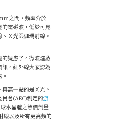
0nm之間，頻率介於
。不可見的電磁波，低於可見
線、Ｘ光跟伽瑪射線。
癌的疑慮了。微波爐啟
資訊。紅外線大家認為
處。
。再高一點的是Ｘ光。
會(AEC)制定的
游
眼球水晶體之等價劑量
射線以及所有更高頻的