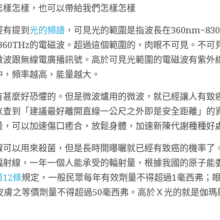
怎樣怎樣，也可以帶給我們怎樣怎樣
經有提到
光的頻譜
，可見光的範圍是指波長在360nm~83
~395 - 360THz的電磁波。超過這個範圍的，肉眼不可見
微波跟無線電廣播訊號。高於可見光範圍的電磁波有紫外
中，頻率越高，能量越大。
有甚麼好恐懼的。但是微波爐用的微波，就已經讓人有致
以查到「建議最好離開直線一公尺之外即是安全距離」的
量，可以加速傷口癒合，放鬆身體，加速新陳代謝種種好
線可以用來殺菌，但是長時間曝曬就已經有致癌的機率了
射線，一年一個人能承受的輻射量，根據我國的原子能委員
12條
規定，一般民眾每年有效劑量不得超過1毫西弗；
皮膚之等價劑量不得超過50毫西弗。高於Ｘ光的就是
伽瑪