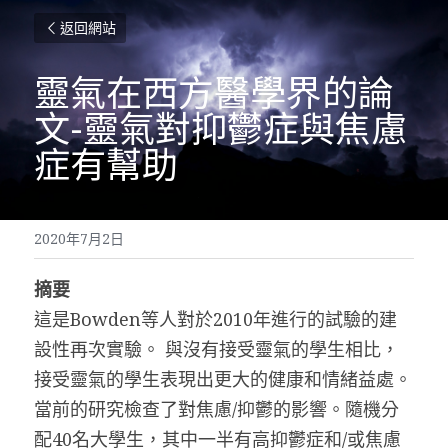
返回網站
靈氣在西方醫學界的論
文-靈氣對抑鬱症與焦慮
症有幫助
2020年7月2日
摘要
這是Bowden等人對於2010年進行的試驗的建
設性再次實驗。 與沒有接受靈氣的學生相比，
接受靈氣的學生表現出更大的健康和情緒益處。
當前的研究檢查了對焦慮/抑鬱的影響。隨機分
配40名大學生，其中一半有高抑鬱症和/或焦慮