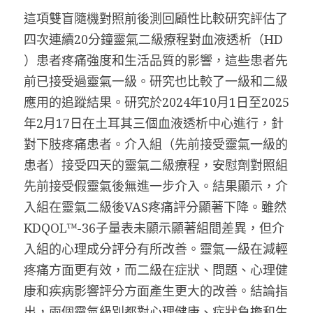
這項雙盲隨機對照前後測回顧性比較研究評估了
四次連續20分鐘靈氣二級療程對血液透析（HD 
）患者疼痛強度和生活品質的影響，這些患者先
前已接受過靈氣一級。研究也比較了一級和二級
應用的追蹤結果。研究於2024年10月1日至2025
年2月17日在土耳其三個血液透析中心進行，針
對下肢疼痛患者。介入組（先前接受靈氣一級的
患者）接受四天的靈氣二級療程，安慰劑對照組
先前接受假靈氣後無進一步介入。結果顯示，介
入組在靈氣二級後VAS疼痛評分顯著下降。雖然
KDQOL™-36子量表未顯示顯著組間差異，但介
入組的心理成分評分有所改善。靈氣一級在減輕
疼痛方面更有效，而二級在症狀、問題、心理健
康和疾病影響評分方面產生更大的改善。結論指
出，兩個靈氣級別都對心理健康、症狀負擔和生